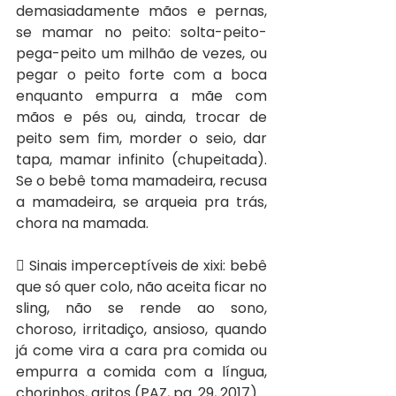
demasiadamente mãos e pernas, 
se mamar no peito: solta-peito-
pega-peito um milhão de vezes, ou 
pegar o peito forte com a boca 
enquanto empurra a mãe com 
mãos e pés ou, ainda, trocar de 
peito sem fim, morder o seio, dar 
tapa, mamar infinito (chupeitada). 
Se o bebê toma mamadeira, recusa 
a mamadeira, se arqueia pra trás, 
chora na mamada.
 Sinais imperceptíveis de xixi: bebê 
que só quer colo, não aceita ficar no 
sling, não se rende ao sono, 
choroso, irritadiço, ansioso, quando 
já come vira a cara pra comida ou 
empurra a comida com a língua, 
chorinhos, gritos (PAZ, pg. 29, 2017).