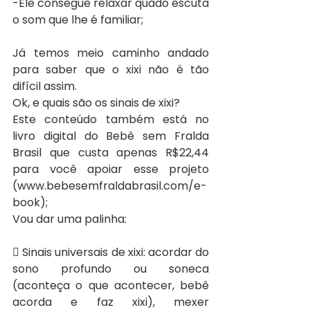
-Ele consegue relaxar quado escuta 
o som que lhe é familiar;
Já temos meio caminho andado 
para saber que o xixi não é tão 
difícil assim.
Ok, e quais são os sinais de xixi?
Este conteúdo também está no 
livro digital do Bebê sem Fralda 
Brasil que custa apenas R$22,44 
para você apoiar esse projeto 
(www.bebesemfraldabrasil.com/e-
book); 
Vou dar uma palinha:
 Sinais universais de xixi: acordar do 
sono profundo ou soneca 
(aconteça o que acontecer, bebê 
acorda e faz xixi), mexer 