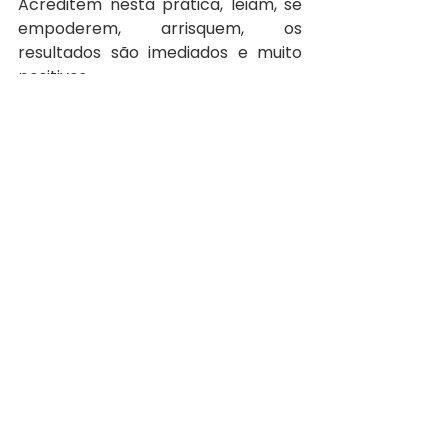
Acreditem nesta prática, leiam, se 
empoderem, arrisquem, os 
resultados são imediados e muito 
positivos.
#bebesemfralda
 ele fica com 
fralda sim!
#higienenatural
 é acohimento!
#eliminationcommunication
 é 
comunicação de eliminação!
#hnporfernandapaz
 única 
especialista no assunto no país!
#xixiamigo
 e fala muito!
#sinaisdexixi
 são fáceis de 
perceber!
Curta o face, compartlhe:
www.facebook.com/bebesemfrald
a