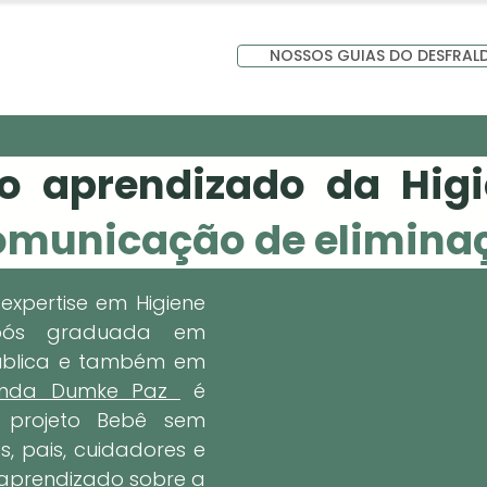
NOSSOS GUIAS DO DESFRAL
no aprendizado da Higi
omunicação de elimina
xpertise em Higiene
 pós graduada em
Pública e também em
anda Dumke Paz
é
 projeto Bebê sem
es, pais, cuidadores e
 aprendizado sobre a