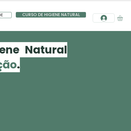
CURSO DE HIGIENE NATURAL
DE
ene Natural
ção
.