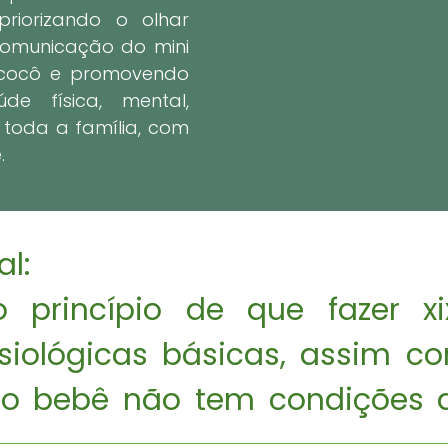
riorizando o olhar
 comunicação do mini
 cocô e promovendo
de física, mental,
 toda a família, com
.
: 

 princípio de que fazer xi
isiológicas básicas, assim c
 o bebê não tem condições de
s, é aí que entram as dificuld