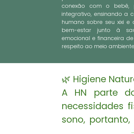
conexão com o bebê, p
integrativo, ensinando a
humano sobre seu xixi e
bem-estar junto à saú
emocional e financeira de
respeito ao meio ambiente
🌿 Higiene Natural
A HN parte do
necessidades f
sono, portanto,
suas necessidade