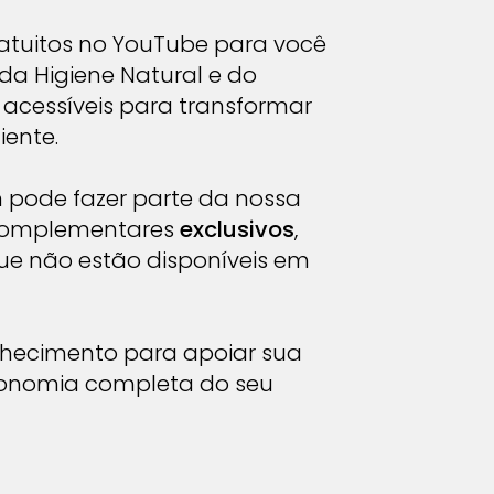
ratuitos no YouTube para você
cas, constipações e desconfort
da Higiene Natural e do
ssaduras, fungos e infecções
e acessíveis para transformar
iente.
do e fechado com fezes e uri
 pode fazer parte da nossa
inação (esvaziamento comple
 complementares
exclusivos
,
edução do choro excessiv
que não estão disponíveis em
melhoria do sono, da amam
nhecimento para apoiar sua
utonomia completa do seu
ento e comportamento
