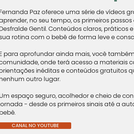
​​🩺 Saúde física

Fernanda Paz oferece uma série de vídeos g
Redução de cóli
aprender, no seu tempo, os primeiros passos 
Diminuição de a
Desfralde Gentil. Conteúdos claros, práticos 
sua rotina com o bebê de forma leve e consc
de ambiente úmi
E para aprofundar ainda mais, você também
padrão de elim
comunidade, onde terá acesso a materiais
intestino), r
orientações inéditas e conteúdos gratuitos 
nenhum outro lugar.
desconforto, 
alimentação.

Um espaço seguro, acolhedor e cheio de co
jornada - desde os primeiros sinais até a a
bebê.
🧠 Desenvolvim
CANAL NO YOUTUBE