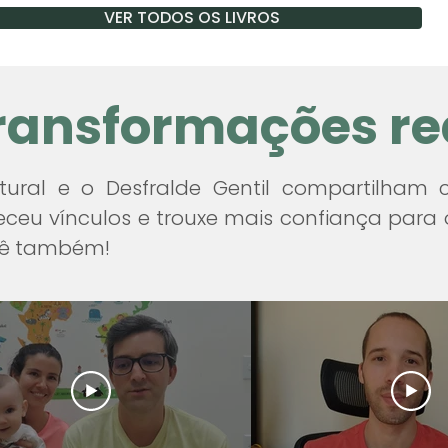
a frente.

VER TODOS OS LIVROS
ode não ser necessariamente uma p
ica não atendida.
fisiológico e crítica ao modelo 
ransformações re
emporâneo, baseado no uso
tural e o Desfralde Gentil compartilham
ceu vínculos e trouxe mais confiança para 
áveis — difundidas apenas a p
ocê também!
ebê a evacuar no próprio co
turais. Esse processo pode 