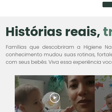
de desfralde lá n
Assim, a cólica p
necessidade fisiológ
​​🧠 Fundamento 
Histórias reais,
t
O modelo cont
Famílias que descobriram a Higiene Na
conhecimento mudou suas rotinas, fortale
fraldas descart
com seus bebês. Viva essa experiência v
condiciona o b
seus sinais na
como:
