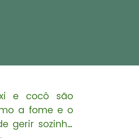
xi e cocô são 
omo a fome e o 
 gerir sozinho 
ades. 
