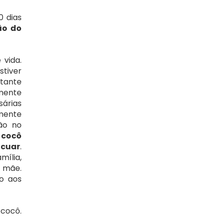
 dias 
o do 
vida. 
tiver 
tante 
mente 
árias 
mente 
ão no 
cocô 
acuar
. 
ília, 
mãe. 
aos  
cocô. 