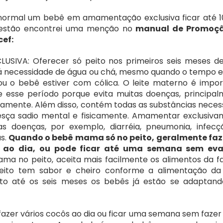
normal um bebê em amamentação exclusiva ficar até 10
estão encontrei uma menção no 
manual de Promoçã
ef:
IVA: Oferecer só peito nos primeiros seis meses de 
á necessidade de água ou chá, mesmo quando o tempo es
ou o bebê estiver com cólica. O leite materno é impor
 esse período porque evita muitas doenças, principal
amente. Além disso, contém todas as substâncias necess
sça sadio mental e fisicamente. Amamentar exclusiva
as doenças, por exemplo, diarréia, pneumonia, infecç
s. 
Quando o bebê mama só no peito, geralmente faz 
s ao dia, ou pode ficar até uma semana sem ev
a no peito, aceita mais facilmente os alimentos da fam
peito tem sabor e cheiro conforme a alimentação da 
o até os seis meses os bebês já estão se adaptando 
azer vários cocôs ao dia ou ficar uma semana sem fazer 