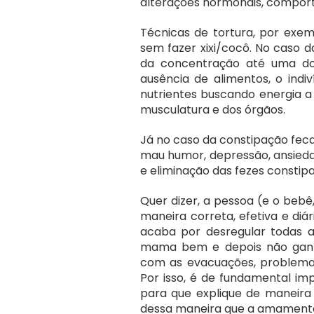
alterações hormonais, comporta
Técnicas de tortura, por exemp
sem fazer xixi/cocô. No caso 
da concentração até uma doe
ausência de alimentos, o indi
nutrientes buscando energia a 
musculatura e dos órgãos.
Já no caso da constipação fecal
mau humor, depressão, ansiedad
e eliminação das fezes constipa
Quer dizer, a pessoa (e o bebê
maneira correta, efetiva e diá
acaba por desregular todas a
mama bem e depois não ganh
com as evacuações, problem
Por isso, é de fundamental im
para que explique de maneira 
dessa maneira que a amamenta