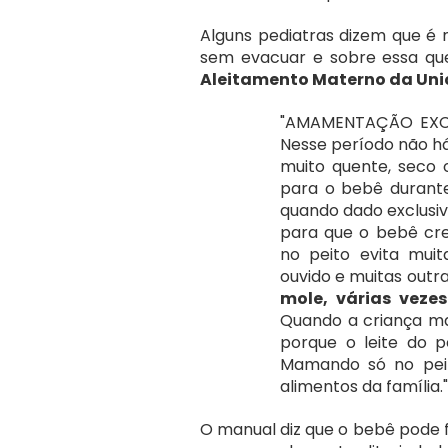
Alguns pediatras dizem que é 
sem evacuar e sobre essa qu
Aleitamento Materno da Unic
"AMAMENTAÇÃO EXCLUS
Nesse período não h
muito quente, seco 
para o bebê durante
quando dado exclusiv
para que o bebê cre
no peito evita muit
ouvido e muitas outra
mole, várias veze
Quando a criança mam
porque o leite do 
Mamando só no peit
alimentos da família."
O manual diz que o bebê pode f