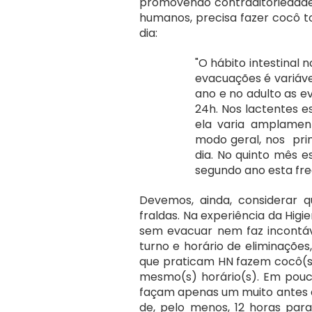
promovendo contraditoriedade 
humanos, precisa fazer cocô to
dia: 
"O hábito intestinal 
evacuações é variável
ano e no adulto as e
24h. Nos lactentes e
ela varia amplamen
modo geral, nos  prim
dia. No quinto mês e
segundo ano esta fre
Devemos, ainda, considerar q
fraldas. Na experiência da Hig
sem evacuar nem faz incontávei
turno e horário de eliminações
que praticam HN fazem cocô(s)
mesmo(s) horário(s). Em pouc
façam apenas um muito antes do
de, pelo menos, 12 horas para