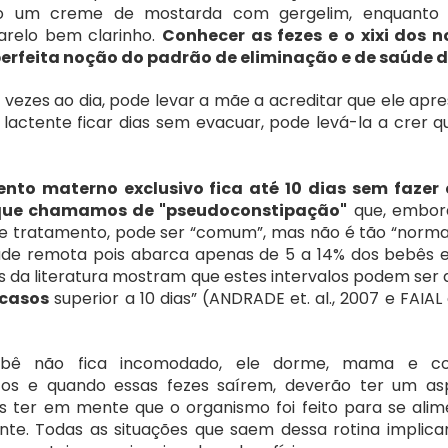
 um creme de mostarda com gergelim, enquanto o 
relo bem clarinho. 
Conhecer as fezes e o xixi dos n
 perfeita noção do padrão de eliminação e de saúde d
 vezes ao dia, pode levar a mãe a acreditar que ele apre
 lactente ficar dias sem evacuar, pode levá-la a crer qu
to materno exclusivo fica até 10 dias sem fazer c
 que chamamos de "pseudoconstipação"
 que, embor
e tratamento, pode ser “comum”, mas não é tão “normal”
idade remota pois abarca apenas de 5 a 14% dos bebês e
da literatura mostram que estes intervalos podem ser d
 casos
 superior a 10 dias” (ANDRADE et. al., 2007 e FAIAL et
bê não fica incomodado, ele dorme, mama e con
s e quando essas fezes saírem, deverão ter um asp
s ter em mente que o organismo foi feito para se alime
nte. Todas as situações que saem dessa rotina implic