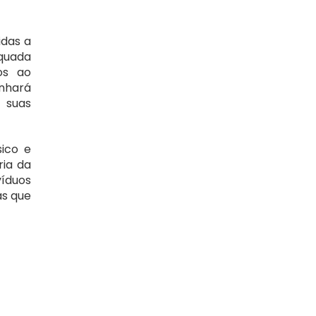
das a 
quada 
s ao 
nhará 
suas 
co e 
ia da 
íduos 
s que 