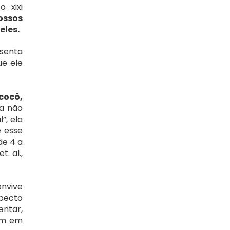
xixi 
ossos 
eles.
senta 
e ele 
ocô, 
a não 
, ela 
 esse 
e 4 a 
. al., 
vive 
ecto 
ntar, 
am em 