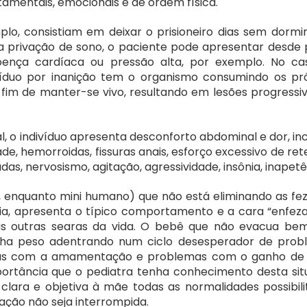
mentais, emocionais e de ordem física. 
lo, consistiam em deixar o prisioneiro dias sem dormir
da privação de sono, o paciente pode apresentar desde 
nça cardíaca ou pressão alta, por exemplo. No cas
víduo por inanição tem o organismo consumindo os pró
fim de manter-se vivo, resultando em lesões progressiv
, o indivíduo apresenta desconforto abdominal e dor, inc
e, hemorroidas, fissuras anais, esforço excessivo de ret
das, nervosismo, agitação, agressividade, insônia, inapetê
, enquanto mini humano) que não está eliminando as fez
ria, apresenta o típico comportamento e a cara “enfeza
s outras searas da vida. O bebê que não evacua bem,
a peso adentrando num ciclo desesperador de probl
as com a amamentação e problemas com o ganho de p
portância que o pediatra tenha conhecimento desta sit
clara e objetiva à mãe todas as normalidades possibili
ção não seja interrompida.