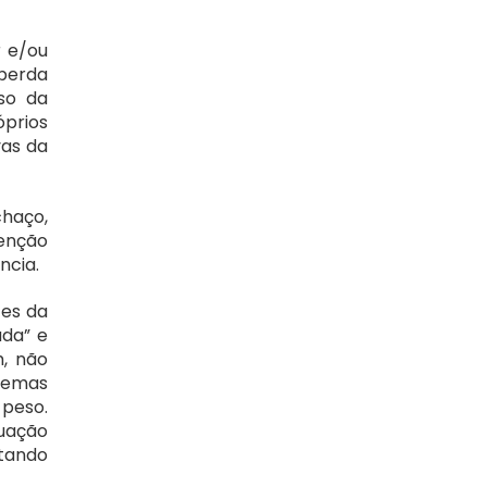
 e/ou 
perda 
o da 
prios 
as da 
haço, 
enção 
ncia.
es da 
da” e 
 não 
emas 
eso. 
uação 
tando 