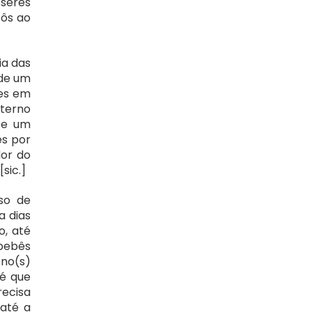
seres 
ôs ao 
a das 
de um 
es em 
terno 
e um 
s por 
or do 
sic.]
o de 
 dias 
, até 
bebês 
no(s) 
é que 
ecisa 
até a 