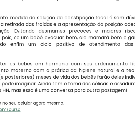
iente medida de solução da constipação fecal é sem dúvi
 a retirada das fraldas e a apresentação da posição ade
ção. Evitando desmames precoces e maiores risco
o pois, se um bebê evacuar bem, ele mamará bem e ga
do enfim um ciclo positivo de atendimento das 
ter os bebês em harmonia com seu ordenamento físi
ento materno com a prática da higiene natural e a teor
e posteriores) meses de vida dos bebês farão deles indiv
e pode imaginar. Ainda tem o tema das cólicas e assadura
 HN, mas essa é uma conversa para outra postagem!
so no seu celular agora mesmo.
com/curso