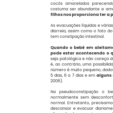
cocôs amarelados parecendo
costuma ser abundante e ama
filhos nos proporciona ter a
As evacuações líquidas e várias
diarreia, assim como o fato do
tem constipação intestinal.
Quando o bebê em aleitamen
pode estar acontecendo o
seja patológica e não careça d
é, ao contrário, uma possibil
número é muito pequeno, dados 
5 dias, 6 a 7 dias e em 
alguns
2006).
Na pseudoconstipação o be
normalmente sem desconforto
normal. Entretanto, precisamo
descansar e evacuar diariame