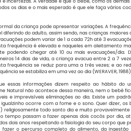
e incertezas. A verdade é que o bebê, como os demais 
dos os dias e o mais esperado é que ele faça vários coc
normal da criança pode apresentar variações. A frequênci
 diferindo do adulto, assim sendo, nas crianças maiores 
vacuações podem variar de 1 a cada 72h até 3 evacuaçõ
sta frequência é elevada e naqueles em aleitamento ma
te podendo chegar até 10 ou mais evacuações/dia. D
eiros 14 dias de vida, a criança evacua entre 2 a 7 veze
sta frequência se reduz para uma a três vezes; e ao red
quência se estabiliza em uma vez ao dia (WERAVER, 1988)[
ue essas informações dizem respeito ao hábito do us
iene Natural não acontece dessa maneira, nem o bebê fica
s e imprevisíveis eliminações ao dia. Existe um padrão
, igualzinho ocorre com a fome e o sono. Quer dizer, os 
 religiosamente todo santo dia e muito provavelmente 
o tempo passam a fazer apenas dois cocôs por dia, at
s dois anos respeitando a fisiologia do seu corpo que pr
 fazer o percurso completo do alimento, da ingestão 