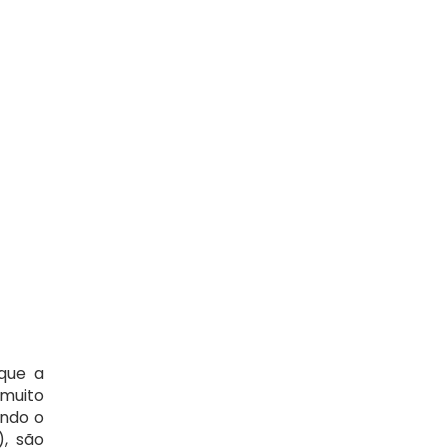
que a 
muito 
ndo o 
 são 