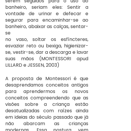
serem seguidos para o uso do 
banheiro, seriam eles: Sentir a 
vontade de urinar e defecar e 
segurar para encaminhar-se ao 
banheiro, abaixar as calças, sentar-
se
no vaso, soltar os esfíncteres, 
esvaziar reto ou bexiga, higienizar-
se, vestir-se, dar a descarga e lavar 
suas mãos (MONTESSORI apud 
LILLARD e JESSEN, 2003)
A proposta de Montessori é que 
desaprendamos conceitos antigos 
para aprendermos os novos 
conceitos compreendendo que as 
visões sobre a criança estão 
desatualizadas com raízes ainda 
em ideias do século passado que já 
não abarcam as crianças 
modernas. Essa postura vem 