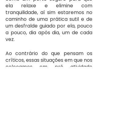
ela relaxe e elimine com 
tranquilidade, aí sim estaremos no 
caminho de uma prática sutil e de 
um desfralde guiado por ela, pouco 
a pouco, dia após dia, um de cada 
vez.
Ao contrário do que pensam os 
críticos, essas situações em que nos 
colocamos em pró atividade 
também para as eliminações não 
geram condicionamento, bom, se 
geram, então faz parte da vida, 
pois, no meu ponto de vista, é a 
própria relação entre pais, 
cuidadores e crianças: em que o 
adulto cuidador supre e auxilia nas 
demandas que a criança precisa e 
não consegue suprir sozinha. No 
caso do desfralde, se a criança tem 