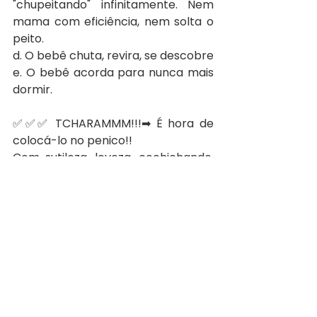
"chupeitando" infinitamente. Nem 
mama com eficiência, nem solta o 
peito.
d. O bebê chuta, revira, se descobre
e. O bebê acorda para nunca mais 
dormir.
✅✅✅ TCHARAMMM!!!➡ É hora de 
colocá-lo no penico!!
Com sutileza, leveza, cochichando, 
sem movimentos bruscos, no 
escurinho.
Vai tirando a calça ou 
desabotoando o body aos poucos, 
soltando a fralda aos poucos e 
fazendo movimentos sutis... 
posicionando o bebê no penico ou 
vaso de forma lenta, calma, 