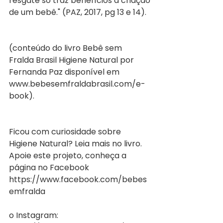
resgate só traz benefícios à criação 
de um bebê." (PAZ, 2017, pg 13 e 14).
(conteúdo do livro Bebê sem 
Fralda Brasil Higiene Natural por 
Fernanda Paz disponível em 
www.bebesemfraldabrasil.com/e-
book). 
Ficou com curiosidade sobre 
Higiene Natural? Leia mais no livro. 
Apoie este projeto, conheça a 
página no Facebook 
https://www.facebook.com/bebes
emfralda
o Instagram: 