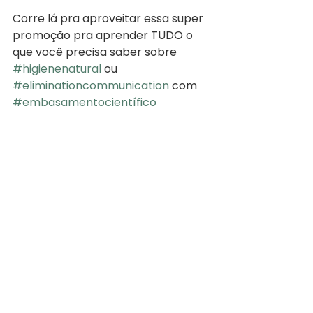
Corre lá pra aproveitar essa super 
promoção pra aprender TUDO o 
que você precisa saber sobre 
#higienenatural
 ou 
#eliminationcommunication
 com 
#embasamentocientífico
Aprenda sinais, dicas, veja relatos, 
opiniões profissionais e pessoais e 
todas as razões de praticar 
através do primeiro livro do mundo 
em português e com base em 
ciência sobre este método que visa 
atender as necessidades de 
evacuação dos bebês e está 
cativando cada vez mais e mais 
famílias! 