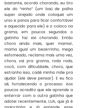
bastante, acorda chorando, eu tiro 
ele do “ninho” (um baú de palha 
super arejado onde coloquei um 
urso e panos para ficar confortável 
e aquecido para ele) e o coloco na 
grama, em poucos segundos o 
gatinho faz xixi chorando. Então 
chora ainda mais, quer mamar, 
mama igual um bezerrinho, mega 
esfomeado, reclama mais uma vez, 
chora, vai pra grama, roda roda, 
cocô, com dificuldade, choro, que 
estranho isso, cadê minha mãe pra 
ajudar (ele deve pensar). E eu fico 
ali, fortalecendo o processo. Aos 
poucos acredito que ele aprende a 
enterrar com a outra gatinha que 
adotei recentemente, LUA, que já é 
maiorzinha e já entende esse 