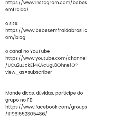
https://www.instagram.com/bebes
emfralda/
o site: 
https://www.bebesemfraldabrasil.c
om/blog
o canal no YouTube
https://www.youtube.com/channel
/UCu2uJckEl4KAcUgL8QhnefQ?
view_as=subscriber
Mande dicas, dúvidas, participe do 
grupo no FB:
https://www.facebook.com/groups
/111961652805486/