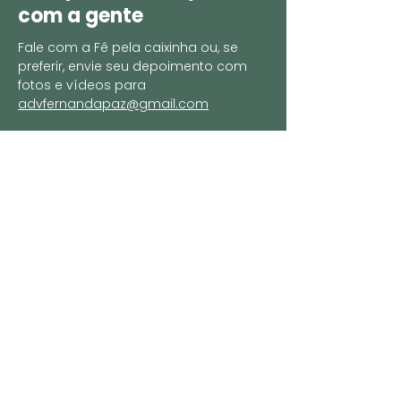
com a gente
Fale com a Fê pela caixinha ou, se
preferir, envie seu depoimento com
fotos e vídeos para
advfernandapaz@gmail.com
Entre em contato
Nome
*
Sobrenome
*
E-mail
*
Escreva sua mensagem
*